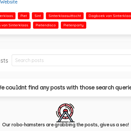
Website
terklaas
Piet
Sint
Sinterklaasuittocht
Dagboek van Sinterklaa
s van Sinterklaas
Pietendisco
Pietenparty
sts
e couldnt find any posts with those search queri
Our robo-hamsters are grabbing the posts, give us a sec!