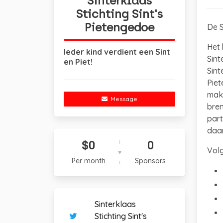
Sinterklaas
Stichting Sint's
Pietengedoe
De S
Het 
Ieder kind verdient een Sint
Sint
en Piet!
Sint
Piet
make
Message
bren
part
daar
$0
0
Volg
Per month
Sponsors
Sinterklaas
Stichting Sint's