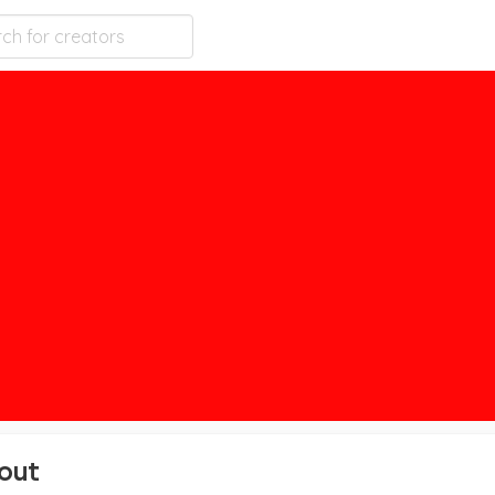
ws
o create an account or log in.
Click here
to refresh the
ion?
nd us a DM on Twitter, or email us. We love
d?
you sponsor to generate recommendations. Dont
e. You can read more
here
.
out