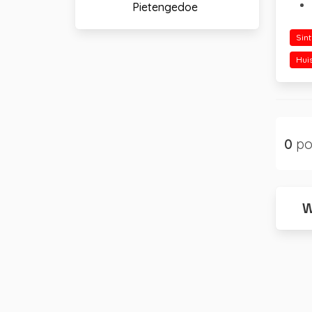
Pietengedoe
Sin
Hui
0
po
W